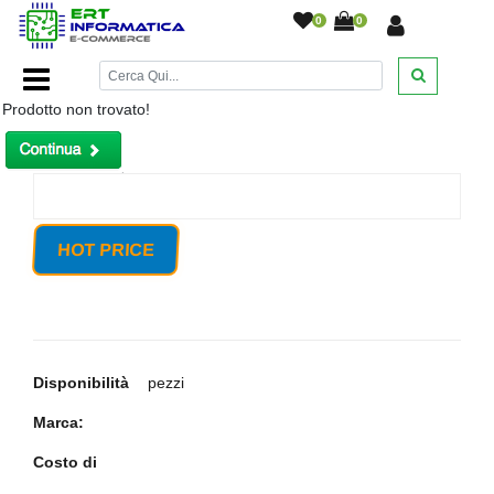
0
0
Home Page
/
Prodotto non trovato!
HOT PRICE
Disponibilità
pezzi
Marca:
Costo di