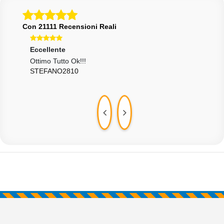
Con 21111 Recensioni Reali
Eccellente
Ecce
Ottimo Tutto Ok!!!
Tutt
STEFANO2810
BE_