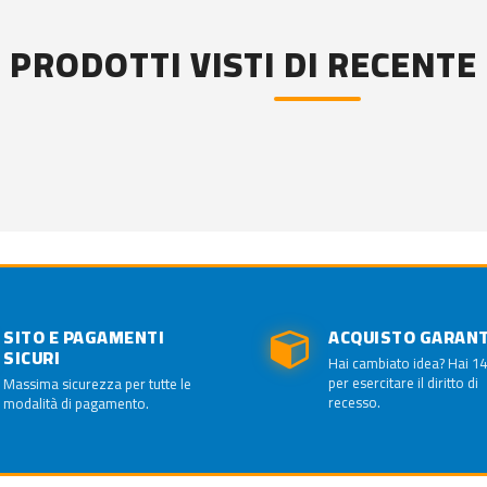
PRODOTTI VISTI DI RECENTE
SITO E PAGAMENTI
ACQUISTO GARAN
SICURI
Hai cambiato idea? Hai 14
per esercitare il diritto di
Massima sicurezza per tutte le
recesso.
modalità di pagamento.