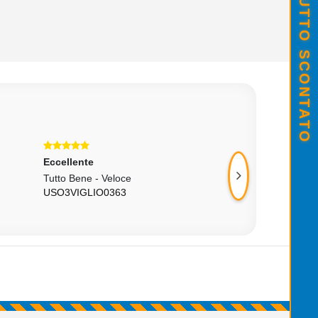
Eccellente
Eccellente
Tutto Bene - Veloce
Super Consigliato
USO3VIGLIO0363
ETERNOINDECIS