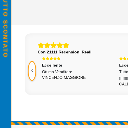
Con 21111 Recensioni Reali
Eccellente
Ecce
Ottimo Venditore
Tutt
O
VINCENZO.MAGGIORE
!!!!!!!
CAL