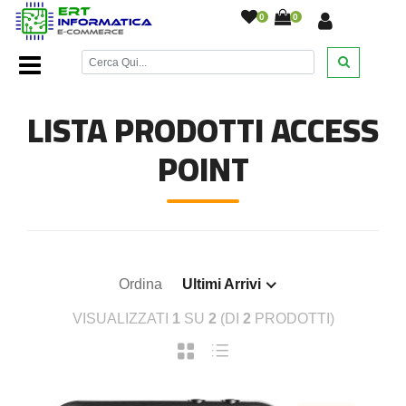
0
0
Home Page
/
Networking
/
Access Point
/
LISTA PRODOTTI ACCESS
POINT
Ordina
Ultimi Arrivi
VISUALIZZATI
1
SU
2
(DI
2
PRODOTTI)