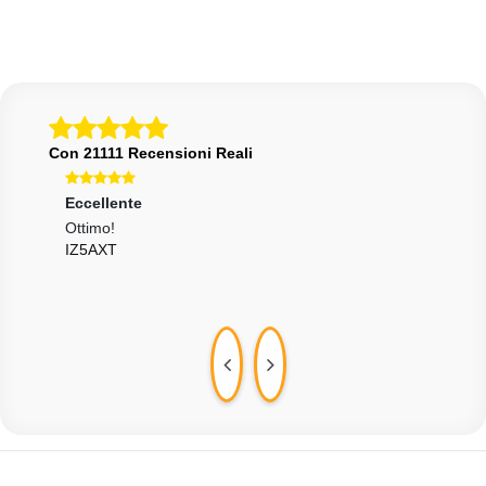
Con 21111 Recensioni Reali
Eccellente
Ecce
Ottimo!
Otti
IZ5AXT
Vend
ZEK