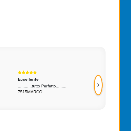
Eccellente
Eccellente
......... ..tutto Perfetto..........
Due Parole Per Des
7515MARCO
Venditore : Molto S
RICCAROBERTO