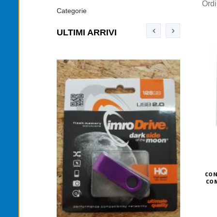
Ord
Categorie
ULTIMI ARRIVI
CON
CO
TONER TN-2
TER SIM 4G LTE
€12,00