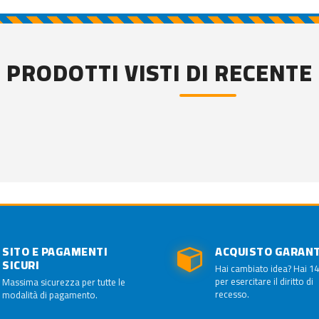
PRODOTTI VISTI DI RECENTE
SITO E PAGAMENTI
ACQUISTO GARAN
SICURI
Hai cambiato idea? Hai 14
per esercitare il diritto di
Massima sicurezza per tutte le
recesso.
modalità di pagamento.