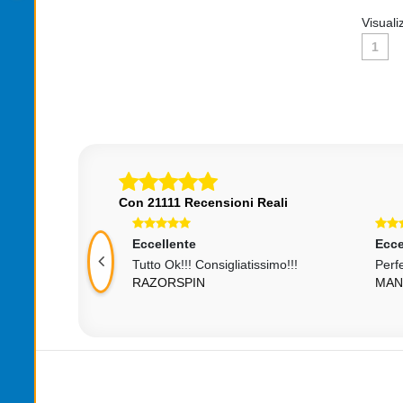
Visuali
1
Con 21111 Recensioni Reali
Eccellente
Ecce
rivere Il
Tutto Ok!!! Consigliatissimo!!!
Perfe
RAZORSPIN
MAN
rio .