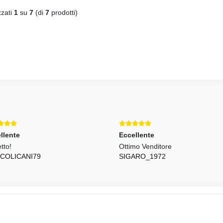
zzati
1
su
7
(di
7
prodotti)
llente
Eccellente
tto!
Ottimo Venditore
COLICANI79
SIGARO_1972