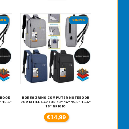
MER
SUMMER
CARTUCCIA ORIGINALE CANON PG-
€23,00
EBOOK
BORSA ZAINO COMPUTER NOTEBOOK
 15,6"
PORTATILE LAPTOP 13" 14" 15,5" 15,6"
16" GRIGIO
€14,99