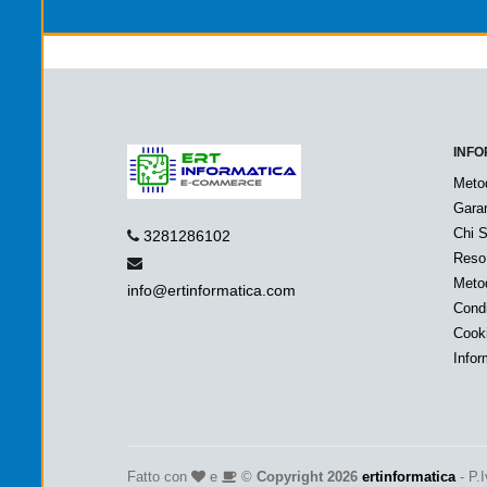
INFO
Meto
Garan
Chi 
3281286102
Reso
Metod
info@ertinformatica.com
Condi
Cook
Infor
Fatto con
e
©
Copyright 2026
ertinformatica
- P.