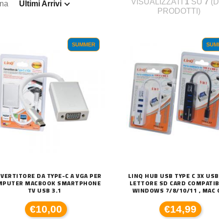
VISUALIZZATI
1
SU
7
(D
ina
Ultimi Arrivi
PRODOTTI)
SUMMER
SUM
VERTITORE DA TYPE-C A VGA PER
LINQ HUB USB TYPE C 3X USB
MPUTER MACBOOK SMARTPHONE
LETTORE SD CARD COMPATIB
TV USB 3.1
WINDOWS 7/8/10/11 , MAC 
C
590XL COMPATIBILE BROTHER
DISSIPATORE CPU LED FRGB LGA 1700 1
€10,00
€14,99
€
€20,00