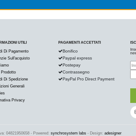
RMAZIONI UTILI
PAGAMENTI ACCETTATI
IS
Ins
Bonifico
di Di Pagamento
new
Paypal express
zie Sull'acquisto
Postepay
Siamo
Contrassegno
 Prodotto
PayPal Pro Direct Payment
i Di Spedizione
zioni Generali
ies
mativa Privacy
Iva: 04821950658 - Powered:
synchrosystem labs
- Design:
adesigner