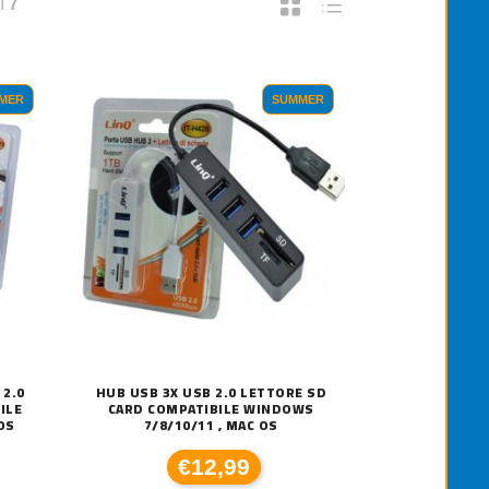
I
7
MER
SUMMER
 2.0
HUB USB 3X USB 2.0 LETTORE SD
ILE
CARD COMPATIBILE WINDOWS
OS
7/8/10/11 , MAC OS
ARTUCCIA ORIGINALE CANON PG-513 C
€12,99
25,00