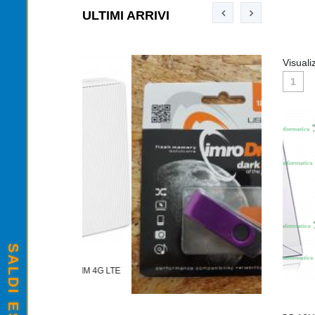
ULTIMI ARRIVI
Visuali
1
TONER TN-2
TER SIM 4G LTE
€12,00