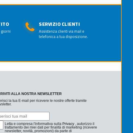
TITO
SERVIZIO CLIENTI
 giorni
Assistenza clienti via mail e
telefonica a tua disposizione.
CRIVITI ALLA NOSTRA NEWSLETTER
erisci la tua E-mail per ricevere le nostre offerte tramite
sletter.
Letta e compresa l'informativa sulla
Privacy
, autorizzo il
trattamento dei miei dati per finalità di marketing (ricevere
newsletter, novità, promozioni) da parte di