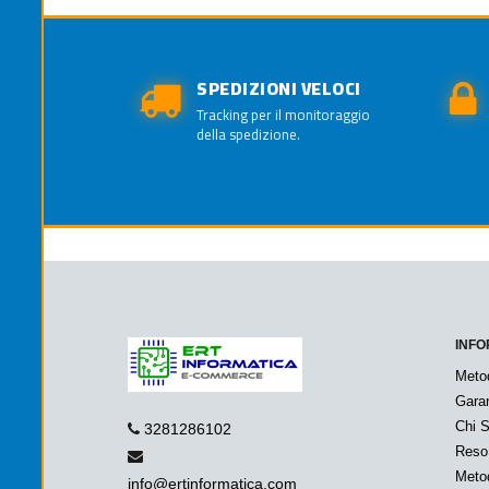
SPEDIZIONI VELOCI
Tracking per il monitoraggio
della spedizione.
INFO
Meto
Garan
Chi 
3281286102
Reso
Metod
info@ertinformatica.com