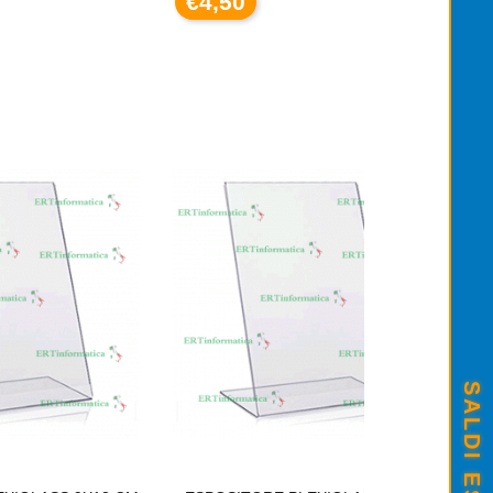
€4,50
ARTUCCIA ORIGINALE CANON PG-513 C
25,00