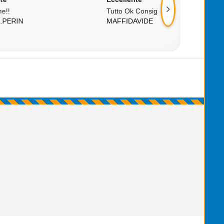
Tutto Ok Consigliato
Corretto, Affidabil
MAFFIDAVIDE
Consiglio!!! Aaa+
SATURNWICCAN