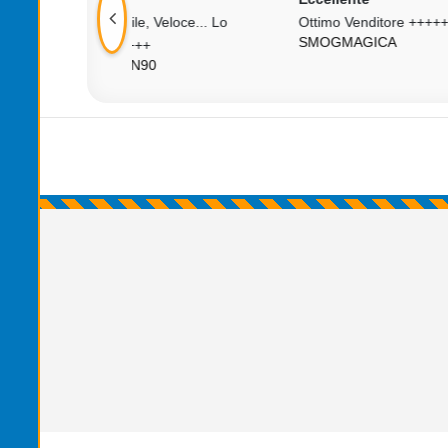
, Veloce... Lo
Ottimo Venditore +++++
Ott
SMOGMAGICA
MA
+
90