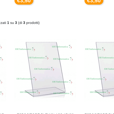
€3,50
€3,50
zzati
1
su
3
(di
3
prodotti)
C
590XL COMPATIBILE BROTHER
DISSIPATORE CPU LED FRGB LGA 1700 1
€
€20,00