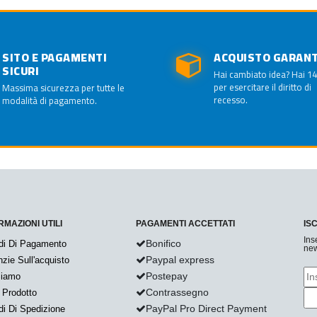
SITO E PAGAMENTI
ACQUISTO GARAN
SICURI
Hai cambiato idea? Hai 14
per esercitare il diritto di
Massima sicurezza per tutte le
recesso.
modalità di pagamento.
RMAZIONI UTILI
PAGAMENTI ACCETTATI
IS
Ins
Bonifico
di Di Pagamento
new
Paypal express
zie Sull'acquisto
Postepay
Siamo
Contrassegno
 Prodotto
PayPal Pro Direct Payment
i Di Spedizione