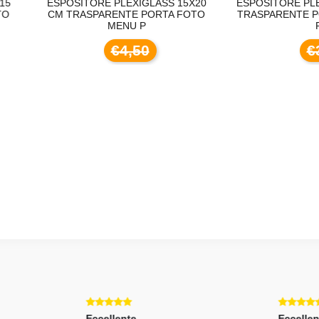
POSITORE PLEXIGLASS 15X20
ESPOSITORE PLEXIGLASS 9X
 TRASPARENTE PORTA FOTO
TRASPARENTE PORTA FOTO
MENU P
PR
€4,50
€3,50
ellente
Eccellente