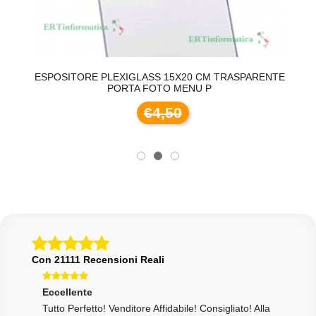
TE
ESPOSITORE PLEXIGLASS 15X20 CM TRASPARENTE
E
PORTA FOTO MENU P
€4,50
Con 21111 Recensioni Reali
Eccellente
Ecce
Tutto Perfetto! Venditore Affidabile! Consigliato! Alla
Tutt