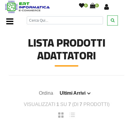
0
0
Home Page
/
Accessori cellulari
/
Adattatori
/
LISTA PRODOTTI
ADATTATORI
Ordina
Ultimi Arrivi
VISUALIZZATI
1
SU
7
(DI
7
PRODOTTI)