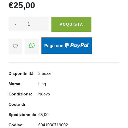
€25,00
-
+
ACQUISTA
Disponibilità
3 pezzi
Marca:
Linq
Condizione:
Nuovo
Costo di
Spedizione da
€5,00
Codice:
6941030719002