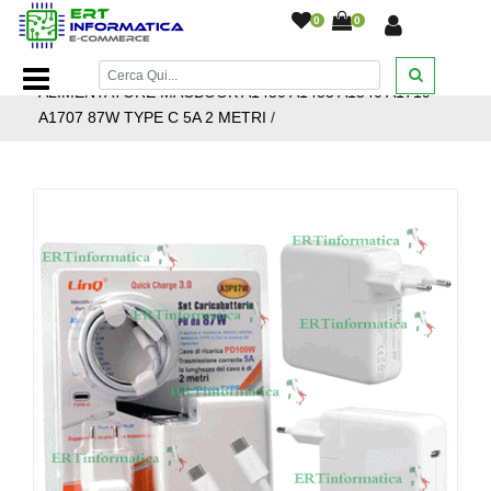
0
0
Home Page
/
Notebook e Accessori
/
Alimentatori
/
HP
/
ALIMENTATORE MACBOOK A1450 A1453 A1540 A1719
A1707 87W TYPE C 5A 2 METRI
/