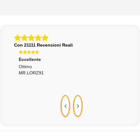
Con 21111 Recensioni Reali
Eccellente
Ecce
Ottimo
Tutt
MR.LORZ91
MAR