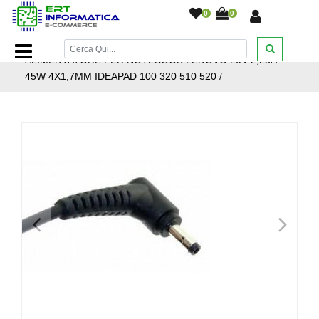
0
0
Home Page
/
Notebook e Accessori
/
Alimentatori
/
Lenovo
/
ALIMENTATORE PER NOTEBOOK LENOVO 20V 2,25A
45W 4X1,7MM IDEAPAD 100 320 510 520
/
<
>