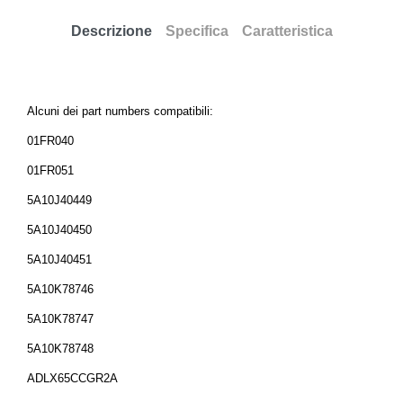
Descrizione
Specifica
Caratteristica
Alcuni dei part numbers compatibili:
01FR040
01FR051
5A10J40449
5A10J40450
5A10J40451
5A10K78746
5A10K78747
5A10K78748
ADLX65CCGR2A