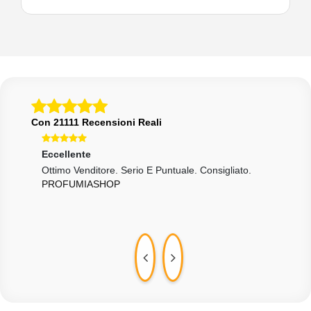
Con 21111 Recensioni Reali
Eccellente
Ecce
Ottimo Venditore. Serio E Puntuale. Consigliato.
5 Ste
PROFUMIASHOP
COL