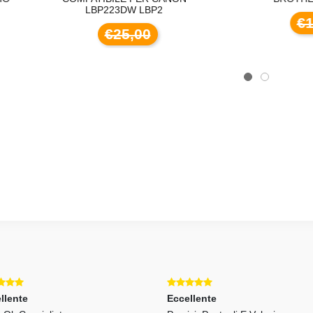
LBP223DW LBP2
€12,99
€25,00
llente
Eccellente