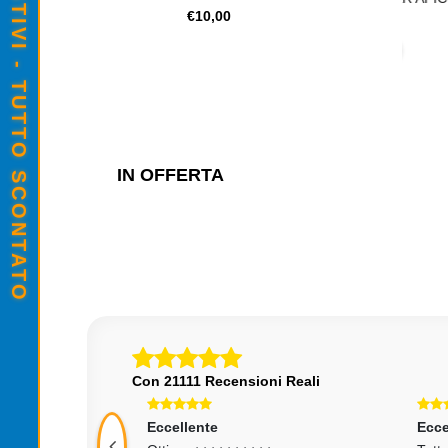
SALDI ESTIVI - TUTTO SCONTATO
MP
€10,00
,00
€30,00
IN OFFERTA
Con 21111 Recensioni Reali
Eccellente
Ecce