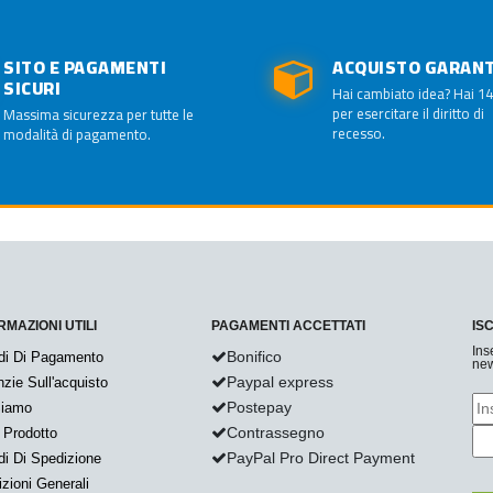
SITO E PAGAMENTI
ACQUISTO GARAN
SICURI
Hai cambiato idea? Hai 14
per esercitare il diritto di
Massima sicurezza per tutte le
recesso.
modalità di pagamento.
RMAZIONI UTILI
PAGAMENTI ACCETTATI
IS
Ins
Bonifico
di Di Pagamento
new
Paypal express
zie Sull'acquisto
Postepay
Siamo
Contrassegno
 Prodotto
PayPal Pro Direct Payment
i Di Spedizione
zioni Generali