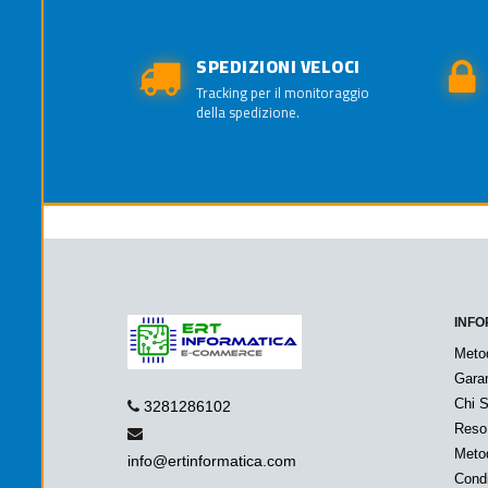
SPEDIZIONI VELOCI
Tracking per il monitoraggio
della spedizione.
INFO
Meto
Garan
Chi 
3281286102
Reso
Metod
info@ertinformatica.com
Condi