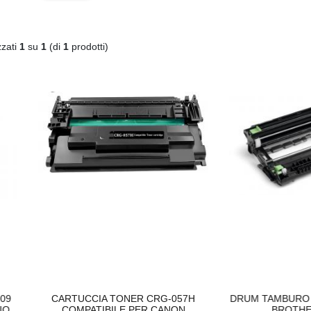
zzati
1
su
1
(di
1
prodotti)
C
590XL COMPATIBILE BROTHER
DISSIPATORE CPU LED FRGB LGA 1700 1
€
€20,00
ARTUCCIA TONER CRG-057H
DRUM TAMBURO COMPATIBIL
COMPATIBILE PER CANON
BROTHER DR2510