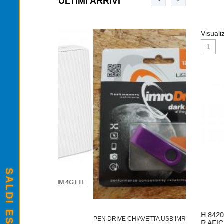
ULTIMI ARRIVI
Visuali
1
TONER TN-2
TER SIM 4G LTE
€12,00
BILE SAMSUNG
TONER ORGINALE RICOH 842009
C
PEN DRIVE CHIAVETTA USB IMRO DRIVE
L3310D ML3710D
NERO TYPE MP 2501 PER AFICIO