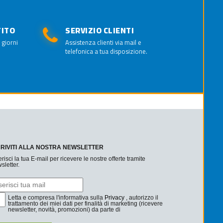
TITO
SERVIZIO CLIENTI
 giorni
Assistenza clienti via mail e
telefonica a tua disposizione.
CRIVITI ALLA NOSTRA NEWSLETTER
erisci la tua E-mail per ricevere le nostre offerte tramite
sletter.
Letta e compresa l'informativa sulla
Privacy
, autorizzo il
trattamento dei miei dati per finalità di marketing (ricevere
newsletter, novità, promozioni) da parte di