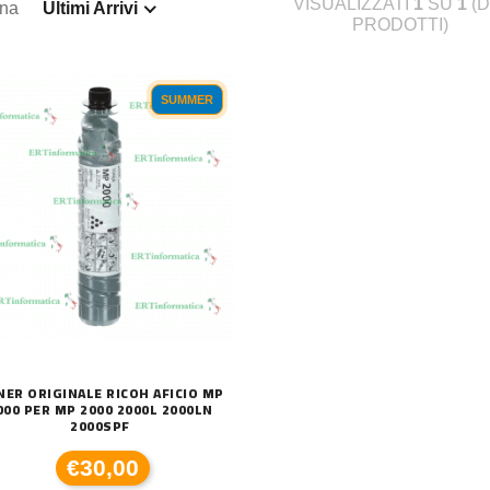
VISUALIZZATI
1
SU
1
(D
ina
Ultimi Arrivi
PRODOTTI)
SUMMER
NER ORIGINALE RICOH AFICIO MP
000 PER MP 2000 2000L 2000LN
2000SPF
€30,00