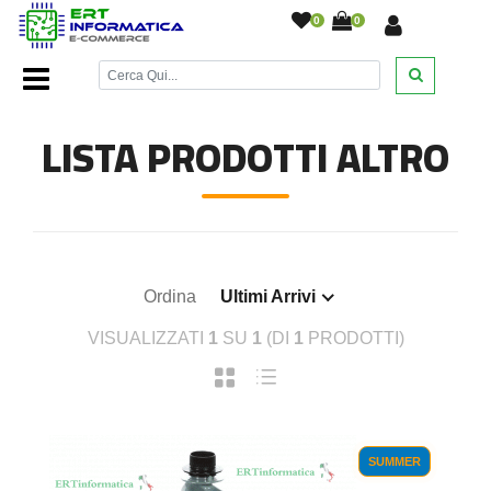
0
0
Home Page
/
Toner
/
Altro
/
LISTA PRODOTTI ALTRO
Ordina
Ultimi Arrivi
VISUALIZZATI
1
SU
1
(DI
1
PRODOTTI)
SUMMER