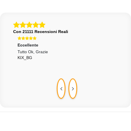
Con 21111 Recensioni Reali
Eccellente
Ecce
Tutto Ok, Grazie
Tutt
KIX_BG
Cons
TUR