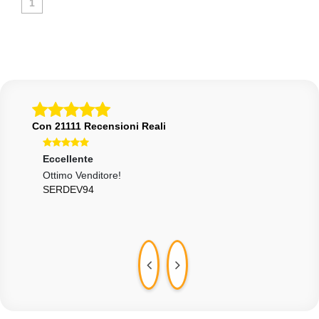
1
Con 21111 Recensioni Reali
Eccellente
Ecce
Ottimo Venditore!
Ecce
SERDEV94
Molt
CHA