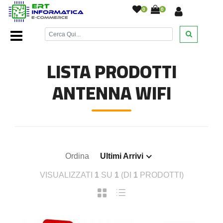
0
0
Home Page
/
Networking
/
Antenna WIFI
/
LISTA PRODOTTI
ANTENNA WIFI
Ordina
Ultimi Arrivi
VISUALIZZATI
1
SU
1
(DI
1
PRODOTTI)