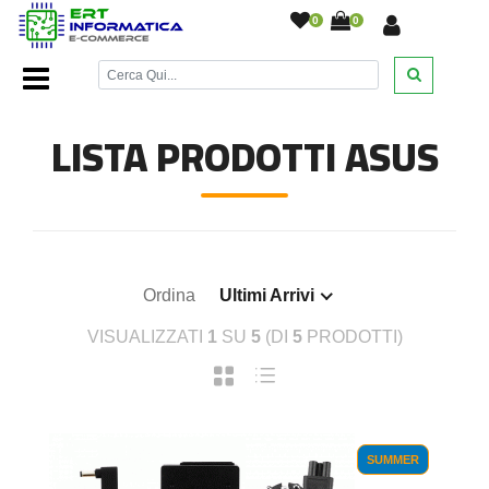
0
0
Home Page
/
Notebook e Accessori
/
Alimentatori
/
Asus
/
LISTA PRODOTTI ASUS
Ordina
Ultimi Arrivi
VISUALIZZATI
1
SU
5
(DI
5
PRODOTTI)
SUMMER