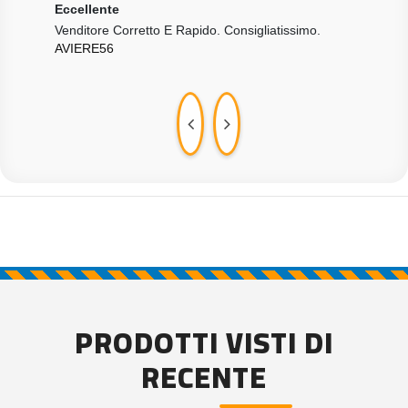
Eccellente
Ecce
Venditore Corretto E Rapido. Consigliatissimo.
Tutt
AVIERE56
GIR
PRODOTTI VISTI DI
RECENTE