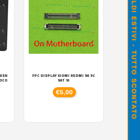
SALDI ESTIVI - TUTTO SCONTATO
REEN
FPC DISPLAY XIOMI REDMI 9A 9C
POCO
9AT 9I
€5,00