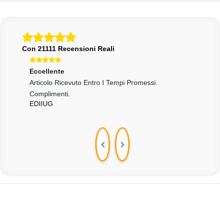
Con 21111 Recensioni Reali
Eccellente
Ecce
Articolo Ricevuto Entro I Tempi Promessi.
Tutt
EPA
Complimenti.
EDIIUG