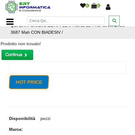
0
0
Home Page
/
Ricambi smartphone e tablet
/
BATTERIA
QUALITA' ORIGINALE APPLE IPHONE 12 PRO MAX A2466
3687 Mah CON BIADESIV
/
Prodotto non trovato!
HOT PRICE
Disponibilità
pezzi
Marca: