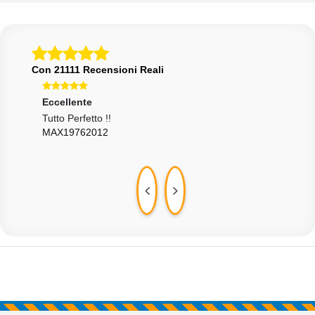
Con 21111 Recensioni Reali
Eccellente
Ecce
Tutto Perfetto !!
Tran
MAX19762012
SMR