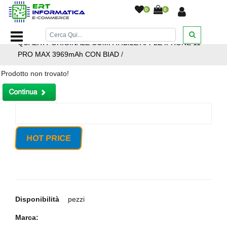
0
0
Home Page
/
Ricambi smartphone e tablet
/
BATTERIA
QUALITA' ORIGINALE COMPATIBILE APPLE IPHONE 11
PRO MAX 3969mAh CON BIAD
/
Prodotto non trovato!
HOT PRICE
Disponibilità
pezzi
Marca: