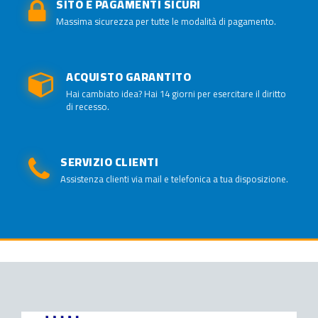
SITO E PAGAMENTI SICURI
Massima sicurezza per tutte le modalità di pagamento.
ACQUISTO GARANTITO
Hai cambiato idea? Hai 14 giorni per esercitare il diritto
di recesso.
SERVIZIO CLIENTI
Assistenza clienti via mail e telefonica a tua disposizione.