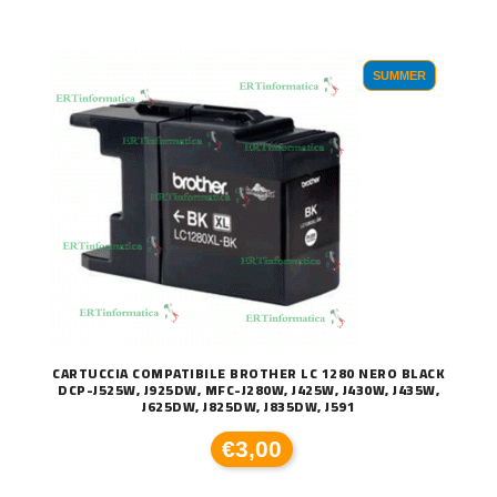
SUMMER
CARTUCCIA COMPATIBILE BROTHER LC 1280 NERO BLACK
DCP-J525W, J925DW, MFC-J280W, J425W, J430W, J435W,
J625DW, J825DW, J835DW, J591
€3,00