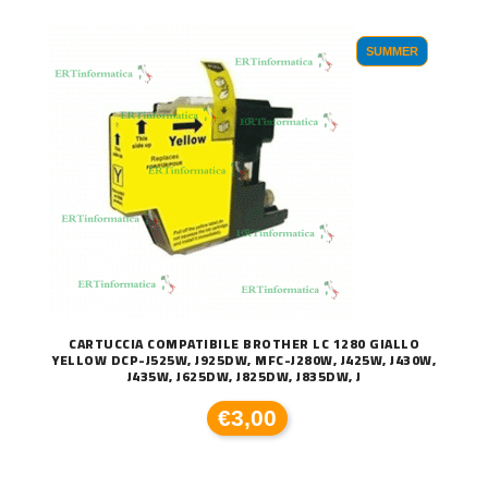
SUMMER
CARTUCCIA COMPATIBILE BROTHER LC 1280 GIALLO
YELLOW DCP-J525W, J925DW, MFC-J280W, J425W, J430W,
J435W, J625DW, J825DW, J835DW, J
€3,00