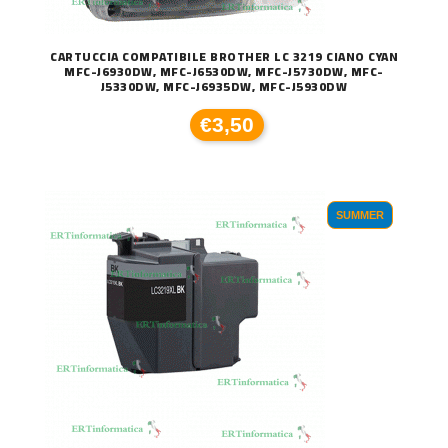
CARTUCCIA COMPATIBILE BROTHER LC 3219 CIANO CYAN
MFC-J6930DW, MFC-J6530DW, MFC-J5730DW, MFC-
J5330DW, MFC-J6935DW, MFC-J5930DW
€3,50
SUMMER