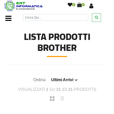
0
0
Home Page
/
Cartucce inkjet
/
Cartucce Inkjet Brother
/
LISTA PRODOTTI
BROTHER
Ordina
Ultimi Arrivi
VISUALIZZATI
1
SU
21
(DI
21
PRODOTTI)