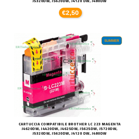
J5320DW, J5620DW, J4120 DW, J480DW
€2,50
SUMMER
CARTUCCIA COMPATIBILE BROTHER LC 223 MAGENTA
J4620DW, J4420DW, J4625DW, J5625DW, J5720DW,
J5320DW, J5620DW, J4120 DW, J480DW