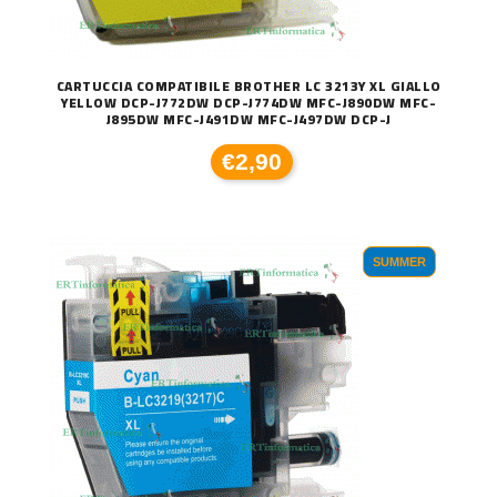
CARTUCCIA COMPATIBILE BROTHER LC 3213Y XL GIALLO
YELLOW DCP-J772DW DCP-J774DW MFC-J890DW MFC-
J895DW MFC-J491DW MFC-J497DW DCP-J
€2,90
SUMMER