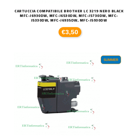
CARTUCCIA COMPATIBILE BROTHER LC 3219 NERO BLACK
MFC-J6930DW, MFC-J6530DW, MFC-J5730DW, MFC-
J5330DW, MFC-J6935DW, MFC-J5930DW
€3,50
SUMMER