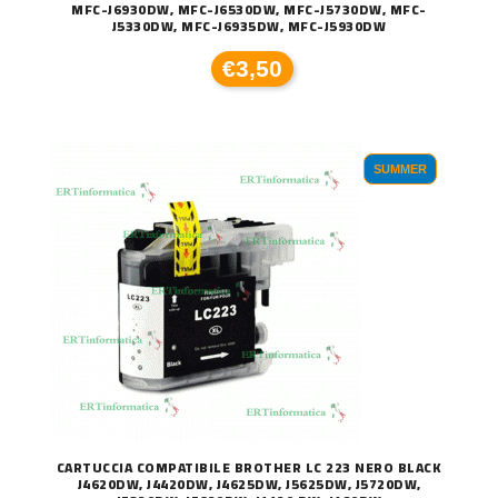
MFC-J6930DW, MFC-J6530DW, MFC-J5730DW, MFC-
J5330DW, MFC-J6935DW, MFC-J5930DW
€3,50
SUMMER
CARTUCCIA COMPATIBILE BROTHER LC 223 NERO BLACK
J4620DW, J4420DW, J4625DW, J5625DW, J5720DW,