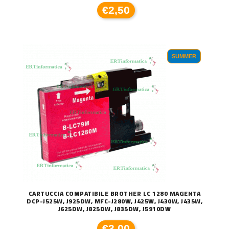
€2,50
SUMMER
CARTUCCIA COMPATIBILE BROTHER LC 1280 MAGENTA
DCP-J525W, J925DW, MFC-J280W, J425W, J430W, J435W,
J625DW, J825DW, J835DW, J5910DW
€3,00