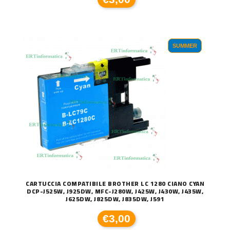
SUMMER
CARTUCCIA COMPATIBILE BROTHER LC 1280 CIANO CYAN
DCP-J525W, J925DW, MFC-J280W, J425W, J430W, J435W,
J625DW, J825DW, J835DW, J591
€3,00