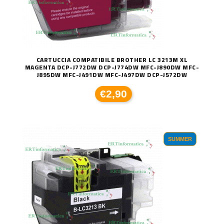
CARTUCCIA COMPATIBILE BROTHER LC 3213M XL
MAGENTA DCP-J772DW DCP-J774DW MFC-J890DW MFC-
J895DW MFC-J491DW MFC-J497DW DCP-J572DW
€2,90
SUMMER