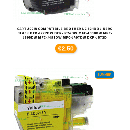
CARTUCCIA COMPATIBILE BROTHER LC 3213 XL NERO
BLACK DCP-J772DW DCP-J774DW MFC-J890DW MFC-
J895DW MFC-J491DW MFC-J497DW DCP-J572D
€2,50
SUMMER