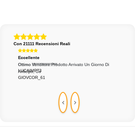
Con 21111 Recensioni Reali
Eccellente
Ecce
Ottimo Venditore Prodotto Arrivato Un Giorno Di
Come
ROR
Anticipo, Co
GIOVCOR_61