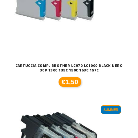
CARTUCCIA COMP. BROTHER LC970 LC1000 BLACK NERO
DCP 130C 135C 150C 153C 157C
€1,50
SUMMER