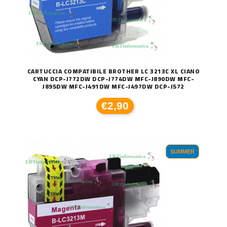
CARTUCCIA COMPATIBILE BROTHER LC 3213C XL CIANO
CYAN DCP-J772DW DCP-J774DW MFC-J890DW MFC-
J895DW MFC-J491DW MFC-J497DW DCP-J572
€2,90
SUMMER