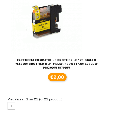
CARTUCCIA COMPATIBILE BROTHER LC 123 GIALLO
YELLOW BROTHER DCP-J132W J152W J172W 6720DW
J6920DW J870DW
€2,00
Visualizzati
1
su
21
(di
21
prodotti)
1