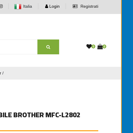
Italia
Login
Registrati
0
0
er
/
BILE BROTHER MFC-L2802