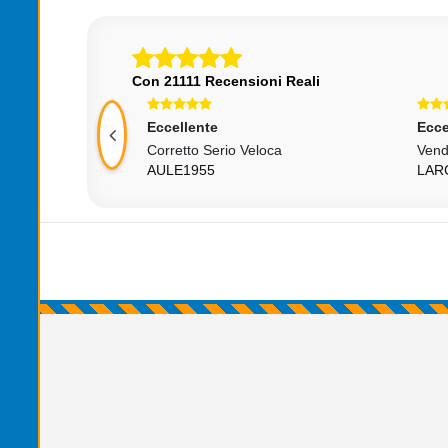
Con 21111 Recensioni Reali
Eccellente
Ecce
e Tutto Ok
Corretto Serio Veloca
Vend
AULE1955
LAR