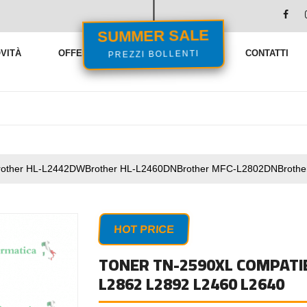
SUMMER SALE
PREZZI BOLLENTI
VITÀ
OFFERTE
VENDITE FLASH
CONTATTI
rother HL-L2442DWBrother HL-L2460DNBrother MFC-L2802DNBroth
HOT PRICE
TONER TN-2590XL COMPATI
L2862 L2892 L2460 L2640