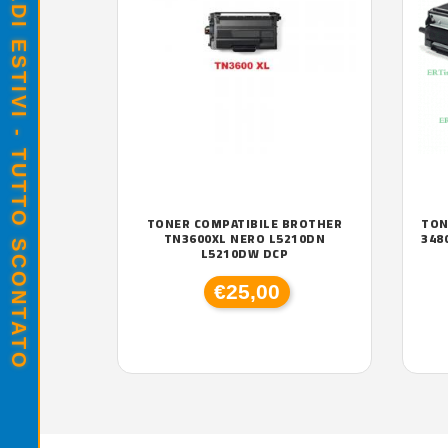
SALDI ESTIVI - TUTTO SCONTATO
TONER COMPATIBILE BROTHER
TON
TN3600XL NERO L5210DN
348
L5210DW DCP
€25,00