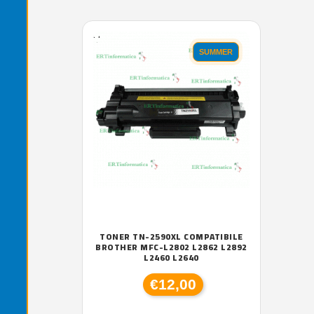
'.'
SUMMER
TONER TN-2590XL COMPATIBILE
BROTHER MFC-L2802 L2862 L2892
L2460 L2640
€12,00