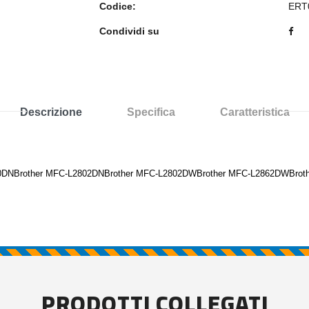
Codice:
ERT
Condividi su
Descrizione
Specifica
Caratteristica
460DNBrother MFC-L2802DNBrother MFC-L2802DWBrother MFC-L2862DWBrot
PRODOTTI COLLEGATI