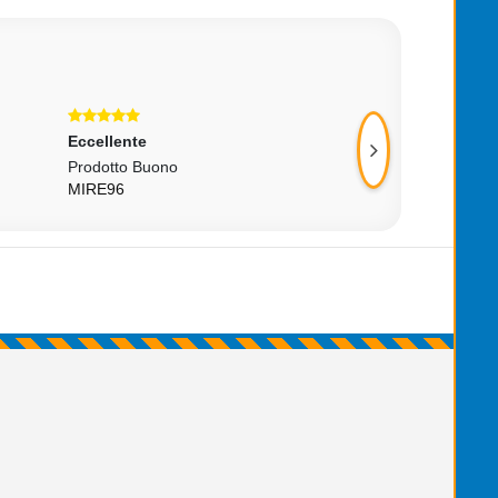
Eccellente
Eccellente
.
Prodotto Buono
Venditore Affidabi
MIRE96
LINUX.27