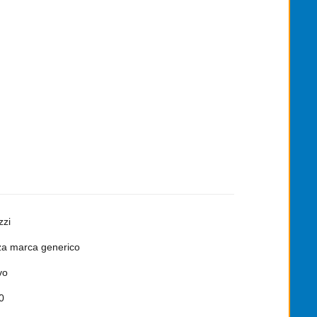
zzi
a marca generico
vo
0