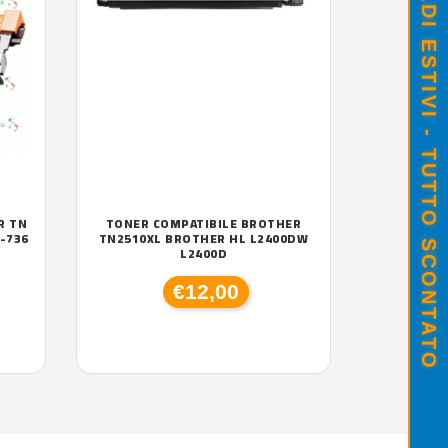
SALDI ESTIVI - TUTTO SCONTATO
R TN
TONER COMPATIBILE BROTHER
C-736
TN2510XL BROTHER HL L2400DW
L2400D
€12,00