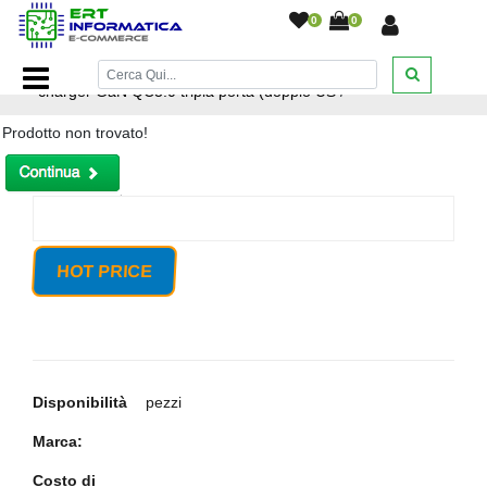
0
0
Home Page
/
Caricabatteria HOCO 65W N30 PD65W fast
charger GaN QC3.0 tripla porta (doppio US
/
Prodotto non trovato!
HOT PRICE
Disponibilità
pezzi
Marca:
Costo di