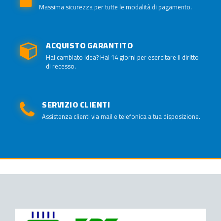
Massima sicurezza per tutte le modalità di pagamento.
ACQUISTO GARANTITO
Hai cambiato idea? Hai 14 giorni per esercitare il diritto
di recesso.
SERVIZIO CLIENTI
Assistenza clienti via mail e telefonica a tua disposizione.