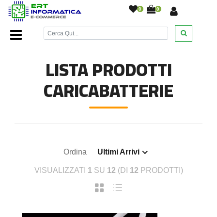
0
0
Home Page
/
Accessori cellulari
/
Caricabatterie
/
LISTA PRODOTTI
CARICABATTERIE
Ordina
Ultimi Arrivi
VISUALIZZATI
1
SU
12
(DI
12
PRODOTTI)