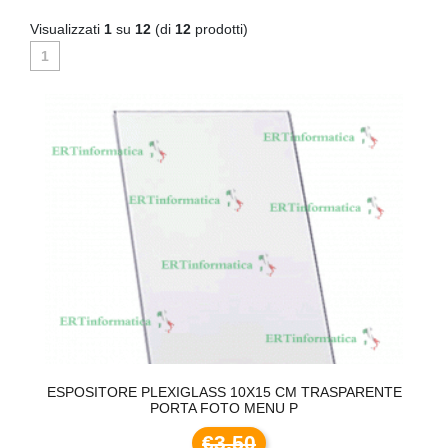
Visualizzati
1
su
12
(di
12
prodotti)
1
TE
ESPOSITORE PLEXIGLASS 10X15 CM TRASPARENTE
E
PORTA FOTO MENU P
€3,50