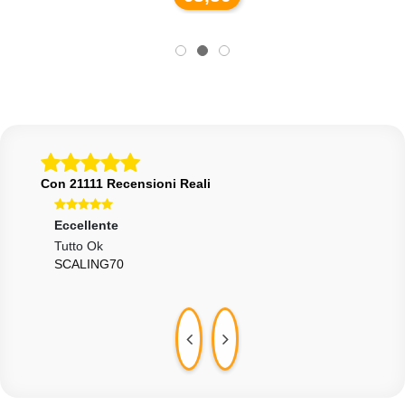
Con 21111 Recensioni Reali
Eccellente
Ecce
Tutto Ok
Tutt
SCALING70
DAR