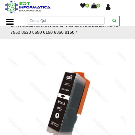
0
0
Home Page
/
Cartucce inkjet
/
Cartucce Inkjet Canon
/
CARTUCCIA CANON COMP PGI-580 XXL BLACK NERO
7550 8520 8550 6150 6350 8150
/