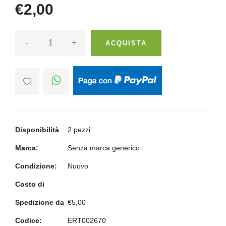
€2,00
-
+
ACQUISTA
Disponibilità
2 pezzi
Marca:
Senza marca generico
Condizione:
Nuovo
Costo di
Spedizione da
€5,00
Codice:
ERT002670