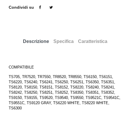
Condividi su
Descrizione
Specifica
Caratteristica
COMPATIBILE
TS705, TR7520, TR7550, TR8520, TR8550, TS6150, TS6151,
TS6220, TS6240, TS6241, TS6250, TS6251, TS6350, TS6351,
TS8120, TS8150, TS8151, TS8152, TS8220, TS8240, TS8241,
TS8242, TS8250, TS8251, TS8252, TS8350, TS8351, TS8352,
TS9150, TS9155, TS9520, TS9540, TS9550, TS9521C, TS9541C,
TS9551C, TS9120 GRAY, TS6220 WHITE, TS8220 WHITE,
TS6300