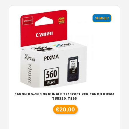
SUMMER
CANON PG-560 ORIGINALE 3713C001 PER CANON PIXMA
TS5350, TS53
€20,00