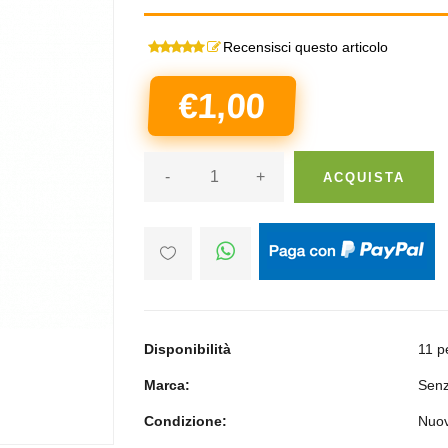
Recensisci questo articolo
€1,00
-
+
ACQUISTA
Disponibilità
11 p
Marca:
Senz
Condizione:
Nuo