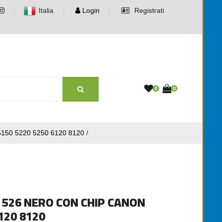
Italia
Login
Registrati
0
0
50 5220 5250 6120 8120
/
I 526 NERO CON CHIP CANON
120 8120