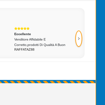
Eccellente
Eccellente
Venditore Affidabile E
È Un Piacere Fare 
NUTELLA73ALDO
Corretto,prodotti Di Qualità A Buon
RAFFATAZ88