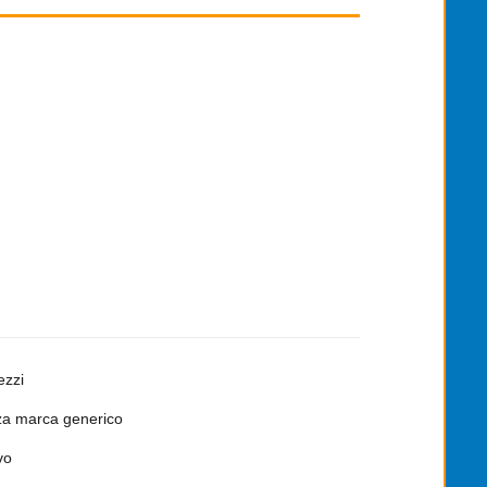
ezzi
a marca generico
vo