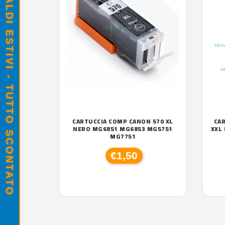
SALDI ESTIVI - TUTTO SCONTATO
CARTUCCIA COMP CANON 570 XL
CAR
NERO MG6851 MG6853 MG5751
XXL
MG7751
€1,50