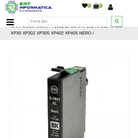
0
0
Home Page
/
Cartucce inkjet
/
Cartucce inkjet epson
/
CARTUCCIA COMP. T1811 EPSON XP102 XP202 XP205
XP30 XP302 XP305 XP402 XP405 NERO
/