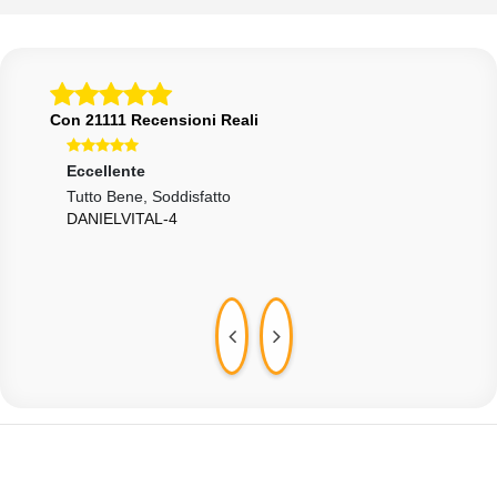
Con 21111 Recensioni Reali
Eccellente
Ecce
Tutto Bene, Soddisfatto
Aaa
DANIELVITAL-4
USE