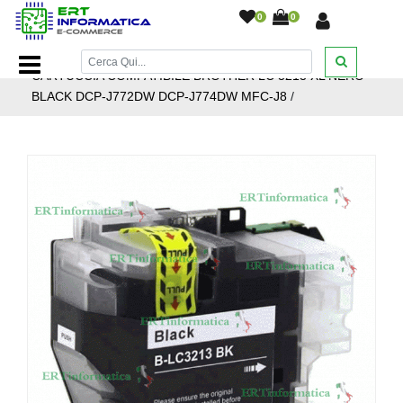
0
0
Home Page
/
Cartucce inkjet
/
Cartucce Inkjet Brother
/
CARTUCCIA COMPATIBILE BROTHER LC 3213 XL NERO
BLACK DCP-J772DW DCP-J774DW MFC-J8
/