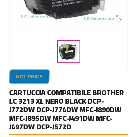
HOT PRICE
CARTUCCIA COMPATIBILE BROTHER
LC 3213 XL NERO BLACK DCP-
J772DW DCP-J774DW MFC-J890DW
MFC-J895DW MFC-J491DW MFC-
J497DW DCP-J572D