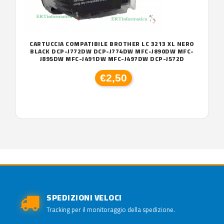
CARTUCCIA COMPATIBILE BROTHER LC 3213 XL NERO
BLACK DCP-J772DW DCP-J774DW MFC-J890DW MFC-
J895DW MFC-J491DW MFC-J497DW DCP-J572D
€2,50
SPEDIZIONI VELOCI
Tracking per il monitoraggio della spedizione.