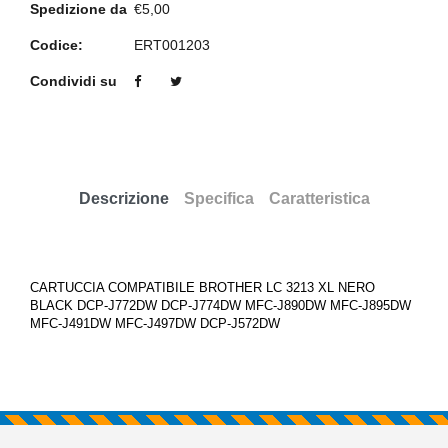
Spedizione da
€5,00
Codice:
ERT001203
Condividi su
Descrizione
Specifica
Caratteristica
CARTUCCIA COMPATIBILE BROTHER LC 3213 XL NERO
BLACK DCP-J772DW DCP-J774DW MFC-J890DW MFC-J895DW
MFC-J491DW MFC-J497DW DCP-J572DW