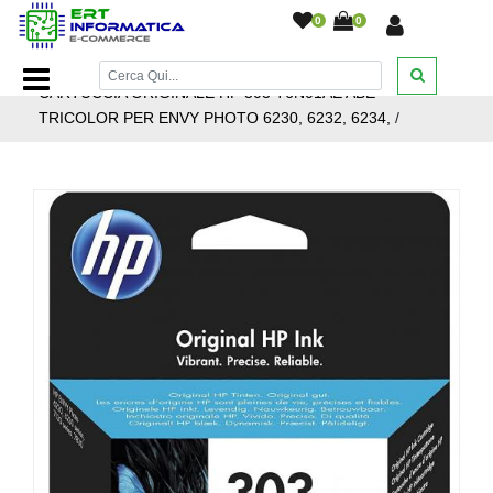
0
0
Home Page
/
Cartucce inkjet
/
Cartucce Inkjet Hp
/
CARTUCCIA ORIGINALE HP 303 T6N01AE ABE
TRICOLOR PER ENVY PHOTO 6230, 6232, 6234,
/