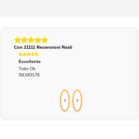
Con 21111 Recensioni Reali
Eccellente
Ecce
Tutto Ok
Otti
SILVIO176
LUC