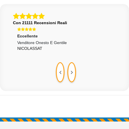
Con 21111 Recensioni Reali
Eccellente
Ecce
Venditore Onesto E Gentile
Otti
NICOLASSAT
289