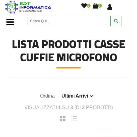
0
0
Home Page
/
Casse Cuffie Microfono
/
LISTA PRODOTTI CASSE
CUFFIE MICROFONO
Ordina
Ultimi Arrivi
VISUALIZZATI
1
SU
3
(DI
3
PRODOTTI)