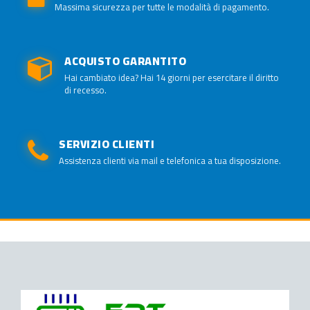
Massima sicurezza per tutte le modalità di pagamento.
ACQUISTO GARANTITO
Hai cambiato idea? Hai 14 giorni per esercitare il diritto
di recesso.
SERVIZIO CLIENTI
Assistenza clienti via mail e telefonica a tua disposizione.