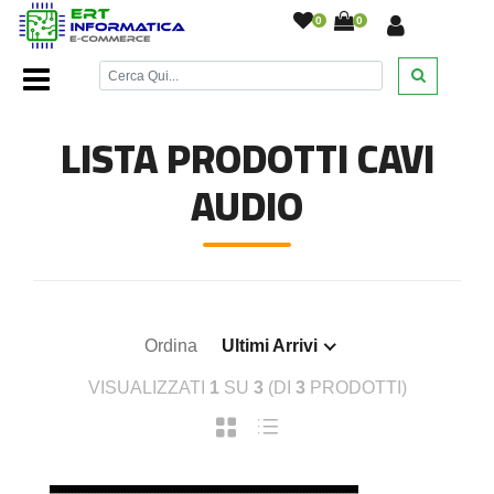
0
0
Home Page
/
Cavetteria
/
Cavi audio
/
LISTA PRODOTTI CAVI
AUDIO
Ordina
Ultimi Arrivi
VISUALIZZATI
1
SU
3
(DI
3
PRODOTTI)