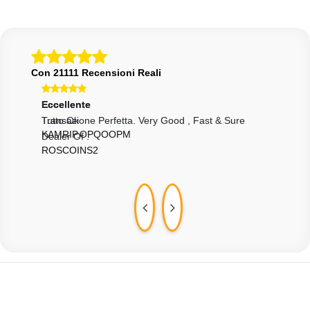
Con 21111 Recensioni Reali
Eccellente
Eccellente
Ecce
Transazione Perfetta. Very Good , Fast & Sure
Tutto Ok
Buon
KAMRIP.OPQOOPM
1LO
Dealer Of .
ROSCOINS2