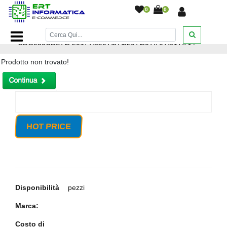
0
0
Home Page
/
CAVO DATI SAMSUNG ORIGINALE TYPE
CDG950CBE A3 2017 A320 A5 A520 A50 A70 A51 A71
/
Prodotto non trovato!
HOT PRICE
Disponibilità
pezzi
Marca:
Costo di