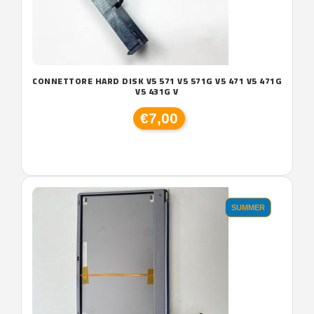
CONNETTORE HARD DISK V5 571 V5 571G V5 471 V5 471G
V5 431G V
€7,00
SUMMER