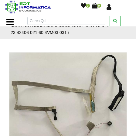
0
0
Home Page
/
Ricambi Notebook
/
CAVO FLAT LCD
MONITOR SCHERMO MICROFONO ACER V5 571
23.42406.021 60.4VM03.031
/