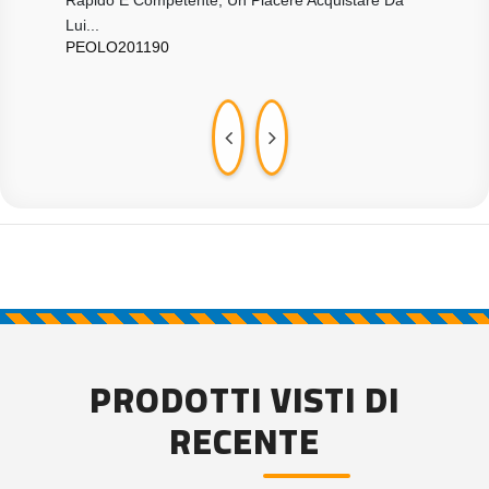
Rapido E Competente, Un Piacere Acquistare Da
Otti
ALE
Lui...
PEOLO201190
PRODOTTI VISTI DI
RECENTE