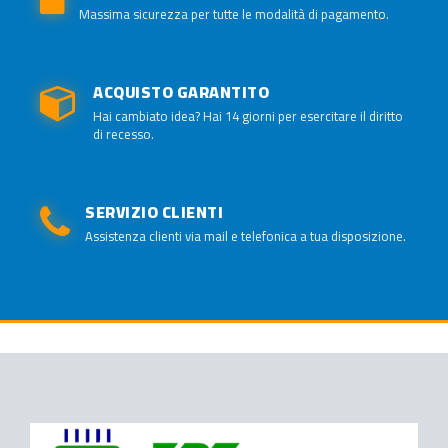
Massima sicurezza per tutte le modalità di pagamento.
ACQUISTO GARANTITO
Hai cambiato idea? Hai 14 giorni per esercitare il diritto
di recesso.
SERVIZIO CLIENTI
Assistenza clienti via mail e telefonica a tua disposizione.