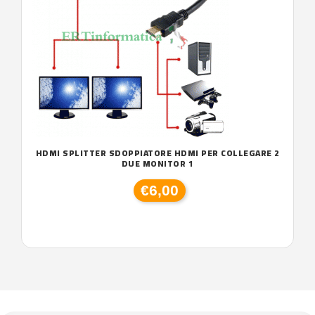
HDMI SPLITTER SDOPPIATORE HDMI PER COLLEGARE 2
DUE MONITOR 1
€6,00