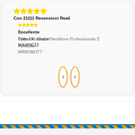
Con 21111 Recensioni Reali
Eccellente
Eccellente
Ecce
Ottimo Prodotto. Venditore Professionale E
Tutto Ok, Grazie!
Otti
MAXPIC72
CRI
Puntuale!
MRROBOT7