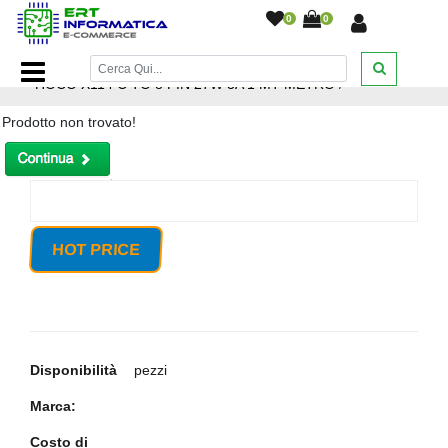
0
0
Home Page
/
CAVO RICARICA IPHONE 11 12 13 14 PRO
HOCO X114 C TO 8 PIN 27W 3A 1 MT METRO
/
Prodotto non trovato!
HOT PRICE
Disponibilità
pezzi
Marca:
Costo di