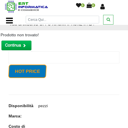
0
0
Home Page
/
CAVO TYPE C TO TYPE C FAST CHARGING
X83 SAMSUNG OPPO XIAOMI IPHONE IPAD
/
Prodotto non trovato!
HOT PRICE
Disponibilità
pezzi
Marca:
Costo di