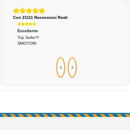
Con 21111 Recensioni Reali
Eccellente
Ecce
Top Seller!!!
Tutt
SMOTORI
MEL