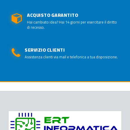
ACQUISTO GARANTITO
Hai cambiato idea? Hai 14 giorni per esercitare il diritto
di recesso.
SERVIZIO CLIENTI
Assistenza clienti via mail e telefonica a tua disposizione.