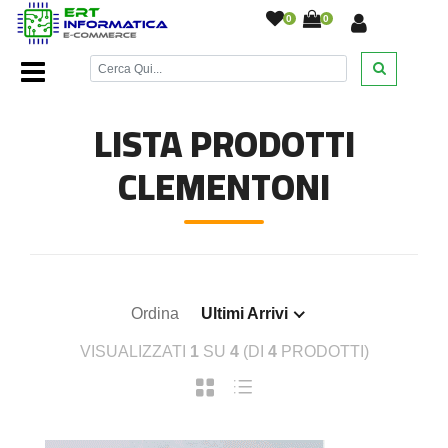
0
0
Home Page
/
Ricambi smartphone e tablet
/
Clementoni
/
LISTA PRODOTTI
CLEMENTONI
Ordina
Ultimi Arrivi
VISUALIZZATI
1
SU
4
(DI
4
PRODOTTI)