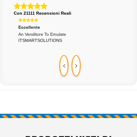
Con 21111 Recensioni Reali
Eccellente
Eccellente
Ecce
An Venditore To Emulate
Tutto Ok. Grazie
Tutt
ITSMARTSOLUTIONS
GIANLUCA2406
LAD