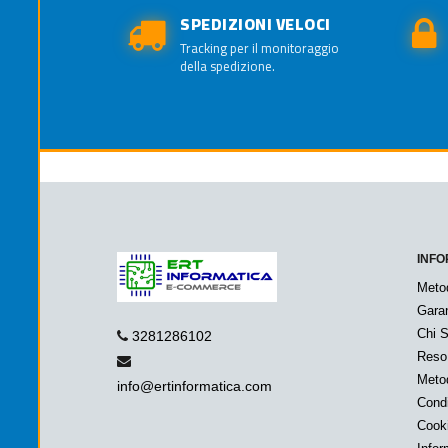
SPEDIZIONI VELOCI
Tracking per il monitoraggio
della spedizione.
INFO
Meto
Garan
Chi 
3281286102
Reso
Metod
info@ertinformatica.com
Condi
Cook