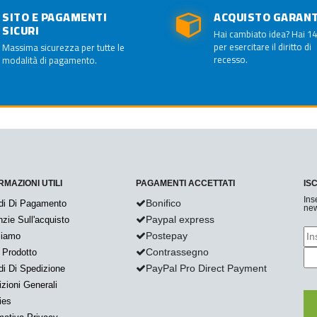
SITO E PAGAMENTI
ACQUISTO GARAN
SICURI
Hai cambiato idea? Hai 14
per esercitare il diritto di
Massima sicurezza per tutte le
recesso.
modalità di pagamento.
RMAZIONI UTILI
PAGAMENTI ACCETTATI
IS
Ins
Bonifico
di Di Pagamento
new
Paypal express
zie Sull'acquisto
Postepay
Siamo
Contrassegno
 Prodotto
PayPal Pro Direct Payment
i Di Spedizione
zioni Generali
ies