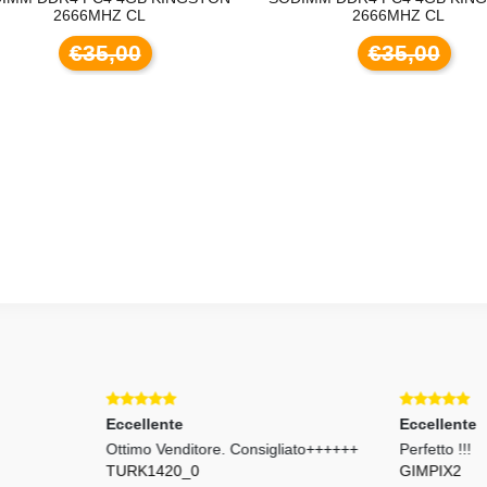
2666MHZ CL
2666MHZ CL
€35,00
€35,00
ellente
Eccellente
mo Venditore. Consigliato++++++
Perfetto !!!
K1420_0
GIMPIX2