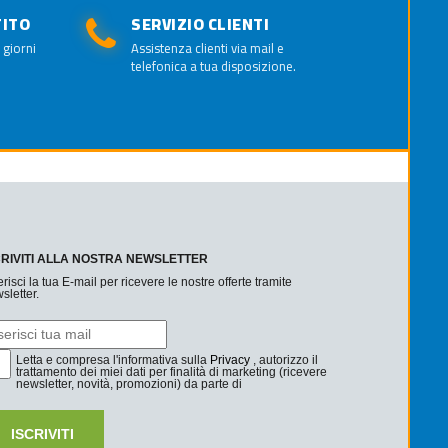
TITO
SERVIZIO CLIENTI
 giorni
Assistenza clienti via mail e
telefonica a tua disposizione.
CRIVITI ALLA NOSTRA NEWSLETTER
erisci la tua E-mail per ricevere le nostre offerte tramite
sletter.
Letta e compresa l'informativa sulla
Privacy
, autorizzo il
trattamento dei miei dati per finalità di marketing (ricevere
newsletter, novità, promozioni) da parte di
ISCRIVITI