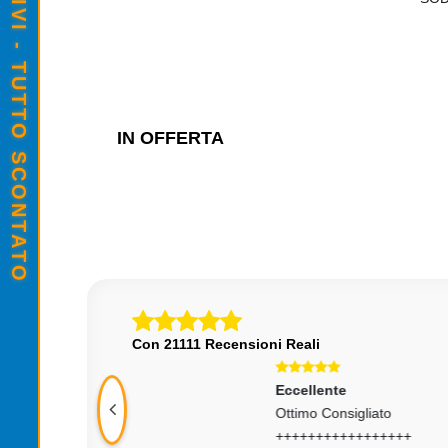
SALDI ESTIVI - TUTTO SCONTATO
Z CL
2666MHZ CL
,00
€35,00
IN OFFERTA
Con 21111 Recensioni Reali
Eccellente
Ecc
Ottimo Consigliato
Otti
TUR
+++++++++++++++++