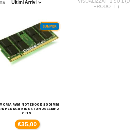
VISUALIZZATI
1
SU
1
(D
ina
Ultimi Arrivi
PRODOTTI)
SUMMER
MORIA RAM NOTEBOOK SODIMM
R4 PC4 4GB KINGSTON 2666MHZ
CL19
€35,00