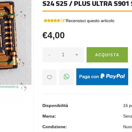
S24 S25 / PLUS ULTRA S901
Recensisci questo articolo
€4,00
-
+
ACQUISTA
Disponibilità
16 p
Marca:
Senz
Condizione:
Nuo