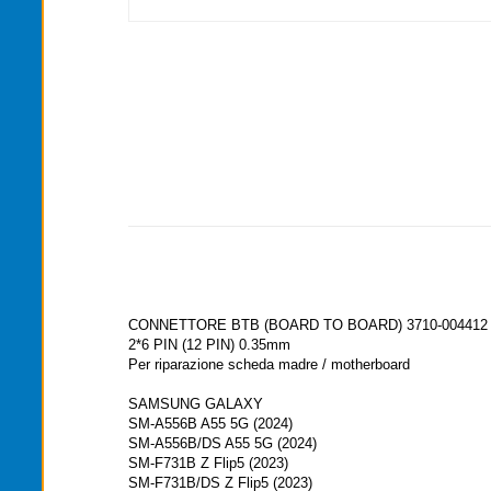
CONNETTORE BTB (BOARD TO BOARD) 3710-004412
2*6 PIN (12 PIN) 0.35mm
Per riparazione scheda madre / motherboard
SAMSUNG GALAXY
SM-A556B A55 5G (2024)
SM-A556B/DS A55 5G (2024)
SM-F731B Z Flip5 (2023)
SM-F731B/DS Z Flip5 (2023)