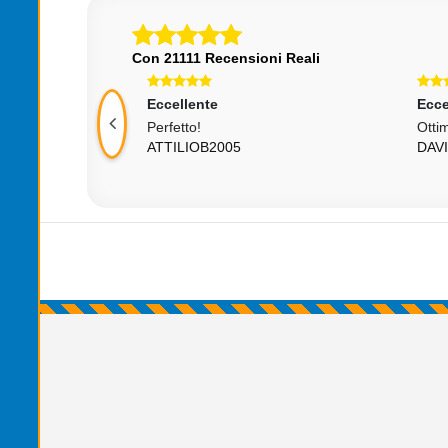
Con 21111 Recensioni Reali
Eccellente
Ecce
 Top 5 Stelle...
Perfetto!
Ottim
ATTILIOB2005
DAV
razi
011**