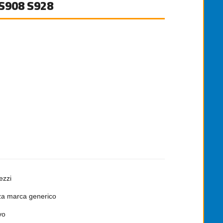
 S908 S928
ezzi
a marca generico
vo