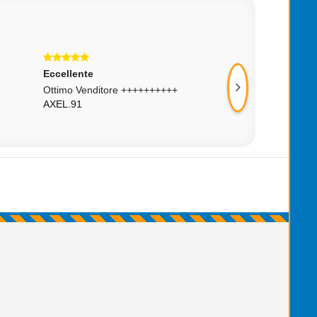
Eccellente
Eccellente
Ottimo Venditore ++++++++++
Venditore E Prodott
AXEL.91
Molto Soddisfatto 
OUTLET_STORE_