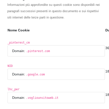
Informazioni più approfondite su questi cookie sono disponibili nei
paragrafi successivi presenti in questo documento e sui rispettivi
siti internet delle terze parti in questione.
Nome Cookie
Du
_pinterest_cm
36
Domain:
.pinterest.com
NID
18
Domain:
.google.com
lhc_per
18
Domain:
.vogliounsitoweb.it