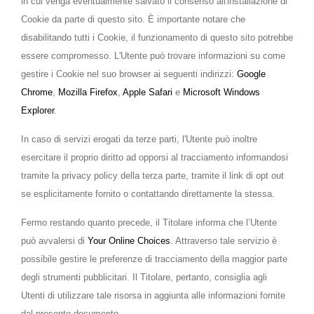
in cui venga eventualmente salvato il consenso all'installazione di
Cookie da parte di questo sito. È importante notare che
disabilitando tutti i Cookie, il funzionamento di questo sito potrebbe
essere compromesso. L'Utente può trovare informazioni su come
gestire i Cookie nel suo browser ai seguenti indirizzi:
Google
Chrome
,
Mozilla Firefox
,
Apple Safari
e
Microsoft Windows
Explorer
.
In caso di servizi erogati da terze parti, l'Utente può inoltre
esercitare il proprio diritto ad opporsi al tracciamento informandosi
tramite la privacy policy della terza parte, tramite il link di opt out
se esplicitamente fornito o contattando direttamente la stessa.
Fermo restando quanto precede, il Titolare informa che l’Utente
può avvalersi di
Your Online Choices
. Attraverso tale servizio è
possibile gestire le preferenze di tracciamento della maggior parte
degli strumenti pubblicitari. Il Titolare, pertanto, consiglia agli
Utenti di utilizzare tale risorsa in aggiunta alle informazioni fornite
dal presente documento.