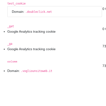
test_cookie
0 
Domain:
.doubleclick.net
_gat
0 
Google Analytics tracking cookie
_ga
73
Google Analytics tracking cookie
osComm
73
Domain:
.vogliounsitoweb.it