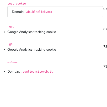
test_cookie
0 
Domain:
.doubleclick.net
_gat
0 
Google Analytics tracking cookie
_ga
73
Google Analytics tracking cookie
osComm
73
Domain:
.vogliounsitoweb.it