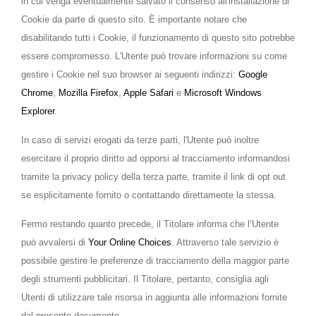
in cui venga eventualmente salvato il consenso all'installazione di
Cookie da parte di questo sito. È importante notare che
disabilitando tutti i Cookie, il funzionamento di questo sito potrebbe
essere compromesso. L'Utente può trovare informazioni su come
gestire i Cookie nel suo browser ai seguenti indirizzi:
Google
Chrome
,
Mozilla Firefox
,
Apple Safari
e
Microsoft Windows
Explorer
.
In caso di servizi erogati da terze parti, l'Utente può inoltre
esercitare il proprio diritto ad opporsi al tracciamento informandosi
tramite la privacy policy della terza parte, tramite il link di opt out
se esplicitamente fornito o contattando direttamente la stessa.
Fermo restando quanto precede, il Titolare informa che l’Utente
può avvalersi di
Your Online Choices
. Attraverso tale servizio è
possibile gestire le preferenze di tracciamento della maggior parte
degli strumenti pubblicitari. Il Titolare, pertanto, consiglia agli
Utenti di utilizzare tale risorsa in aggiunta alle informazioni fornite
dal presente documento.