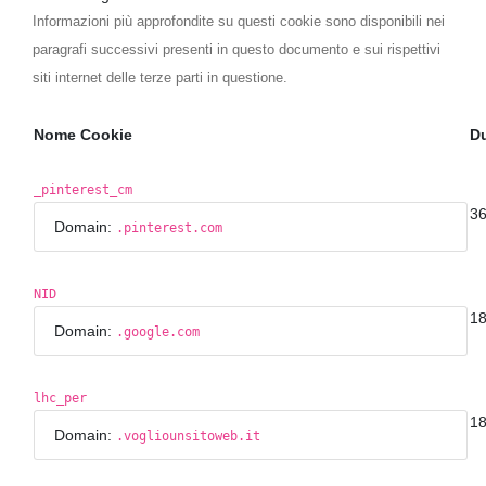
Informazioni più approfondite su questi cookie sono disponibili nei
paragrafi successivi presenti in questo documento e sui rispettivi
siti internet delle terze parti in questione.
Nome Cookie
Du
_pinterest_cm
36
Domain:
.pinterest.com
NID
18
Domain:
.google.com
lhc_per
18
Domain:
.vogliounsitoweb.it