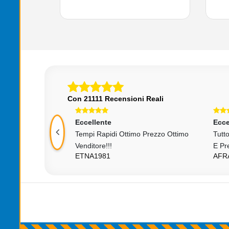
Con 21111 Recensioni Reali
Eccellente
Ecce
mo!!!
Tempi Rapidi Ottimo Prezzo Ottimo
Tutt
Venditore!!!
E Pr
ETNA1981
AFR