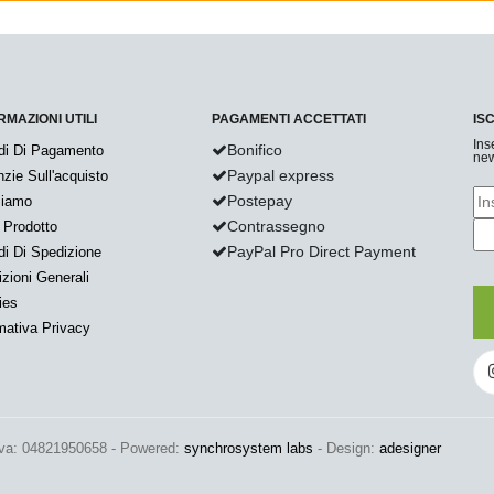
RMAZIONI UTILI
PAGAMENTI ACCETTATI
IS
Ins
Bonifico
di Di Pagamento
new
Paypal express
zie Sull'acquisto
Postepay
Siamo
Contrassegno
 Prodotto
PayPal Pro Direct Payment
i Di Spedizione
zioni Generali
ies
mativa Privacy
Iva: 04821950658 - Powered:
synchrosystem labs
- Design:
adesigner