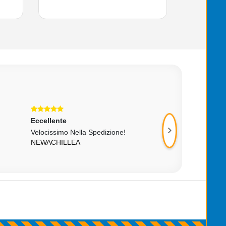
Eccellente
Eccellente
Velocissimo Nella Spedizione!
Ok Ottimo,velociss
NEWACHILLEA
NEW_PC_WORK