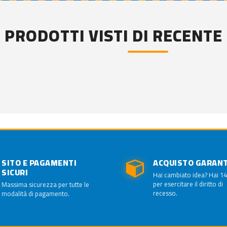
PRODOTTI VISTI DI RECENTE
SITO E PAGAMENTI
ACQUISTO GARAN
SICURI
Hai cambiato idea? Hai 14
per esercitare il diritto di
Massima sicurezza per tutte le
recesso.
modalità di pagamento.