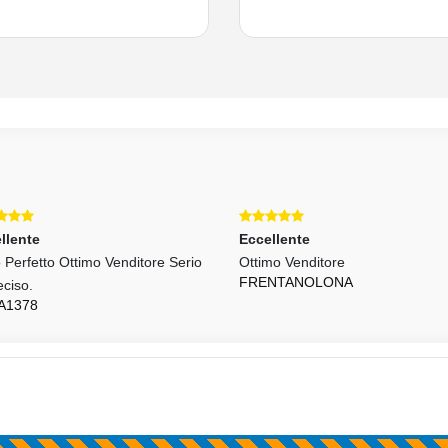
llente
Eccellente
o Perfetto Ottimo Venditore Serio
Ottimo Venditore
FRENTANOLONA
eciso.
A1378