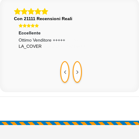
Con 21111 Recensioni Reali
Eccellente
Ecce
Ottimo Venditore +++++
Otti
LA_COVER
301