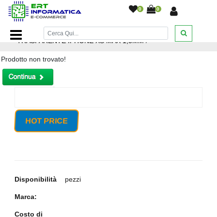
0
0
Home Page
/
CUSTODIA COVER GOMMA TPU SOTTILE
TRASPARENTE IPHONE XS MAX 1,5MM
/
Prodotto non trovato!
HOT PRICE
Disponibilità
pezzi
Marca:
Costo di