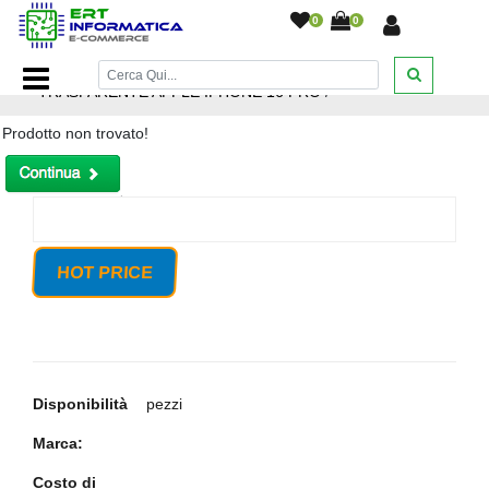
0
0
Home Page
/
CUSTODIA COVER GOMMA TPU
TRASPARENTE APPLE IPHONE 16 PRO
/
Prodotto non trovato!
HOT PRICE
Disponibilità
pezzi
Marca:
Costo di