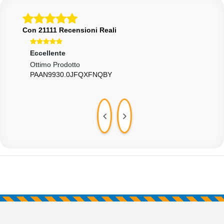
Con 21111 Recensioni Reali
Eccellente
Ecce
Ottimo Prodotto
Tutt
PAAN9930.0JFQXFNQBY
FRA