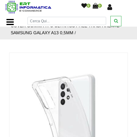
0
0
Home Page
/
Accessori cellulari
/
Custodie
/
CUSTODIA
COVER GOMMA TPU ULTRA SOTTILE TRASPARENTE
SAMSUNG GALAXY A13 0,5MM
/