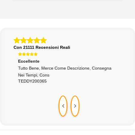
Con 21111 Recensioni Reali
Eccellente
Ecce
Tutto Bene, Merce Come Descrizione, Consegna
Batt
Nei Tempi, Cons
E Ve
TEDDY200365
PLI