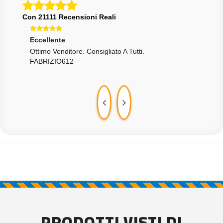
Con 21111 Recensioni Reali
Eccellente
Ecce
Ottimo Venditore. Consigliato A Tutti.
Tutt
FABRIZIO612
ENR
PRODOTTI VISTI DI