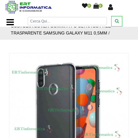
0
0
Home Page
/
Accessori cellulari
/
Custodie
/
Samsung
/
CUSTODIA COVER GOMMA TPU ULTRA SOTTILE
TRASPARENTE SAMSUNG GALAXY M11 0,5MM
/