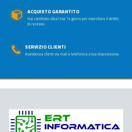
ACQUISTO GARANTITO
Hai cambiato idea? Hai 14 giorni per esercitare il diritto
di recesso.
SERVIZIO CLIENTI
Assistenza clienti via mail e telefonica a tua disposizione.