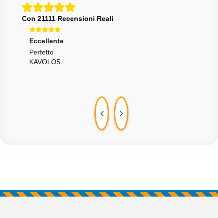
Con 21111 Recensioni Reali
Eccellente
Ecce
Perfetto
Perf
KAVOLO5
ESE