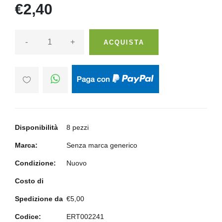
€2,40
-
+
ACQUISTA
Disponibilità
8 pezzi
Marca:
Senza marca generico
Condizione:
Nuovo
Costo di
Spedizione da
€5,00
Codice:
ERT002241