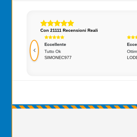
Con 21111 Recensioni Reali
Eccellente
Ec
Ottimo Venditore Una Certezza +++
Tut
LODD.DAVID
SU