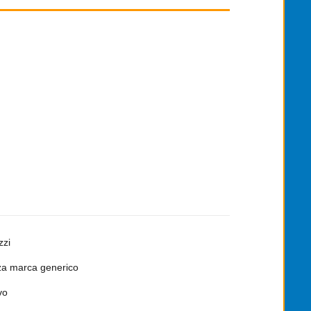
zzi
a marca generico
vo