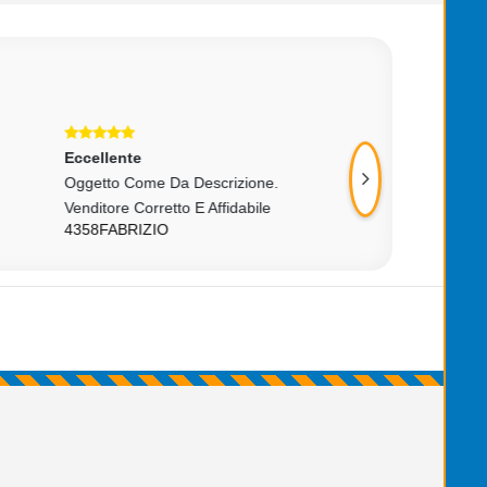
Eccellente
Eccellente
Ottima Batteria..
Tutto Ok
GLPRO
SIMONEC977