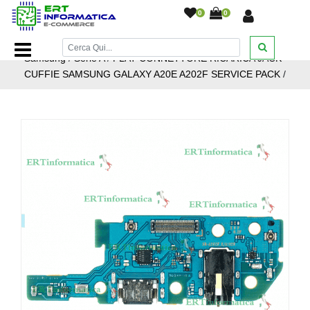
0
0
Home Page
/
Ricambi smartphone e tablet
/
Ricambi
Samsung
/
Serie A
/
FLAT CONNETTORE RICARICA JACK
CUFFIE SAMSUNG GALAXY A20E A202F SERVICE PACK
/