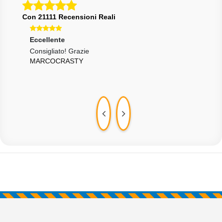
Con 21111 Recensioni Reali
Eccellente
Ecce
Consigliato! Grazie
Vera
MARCOCRASTY
ZUC