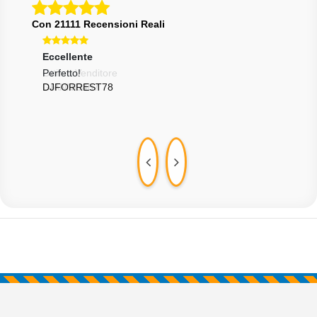
Con 21111 Recensioni Reali
Eccellente
Ecce
Perfetto!
Otti
DJFORREST78
SAL