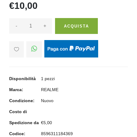
€10,00
-
+
ACQUISTA
Disponibilità
1 pezzi
Marca:
REALME
Condizione:
Nuovo
Costo di
Spedizione da
€5,00
Codice:
8596311184369