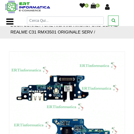
0
0
Home Page
/
Ricambi smartphone e tablet
/
Realme
/
FLAT
DOCK CONNETTORE RICARICA MICROFONO CUFFIE
REALME C31 RMX3501 ORIGINALE SERV
/