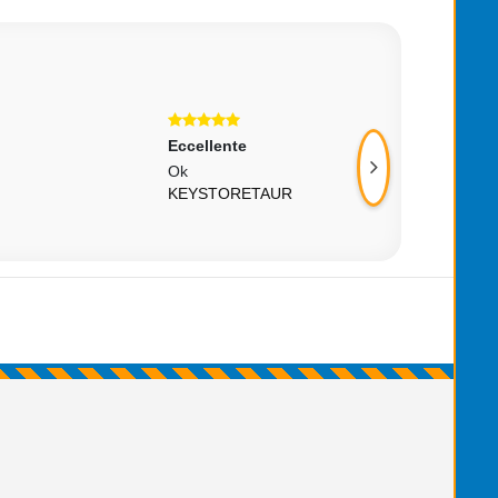
Eccellente
Eccellente
Ok
Ok !!!
KEYSTORETAUR
S_SILVERIO