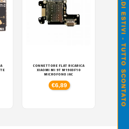
SALDI ESTIVI - TUTTO SCONTATO
CA
CONNETTORE FLAT RICARICA
ITE
XIAOMI MI 9T M1903F10
MICROFONO JAC
€6,89