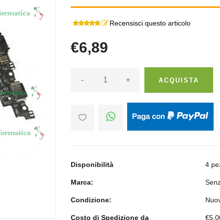
Recensisci questo articolo
€6,89
-
+
ACQUISTA
Disponibilità
4 pe
Marca:
Senz
Condizione:
Nuo
Costo di Spedizione da
€5,0