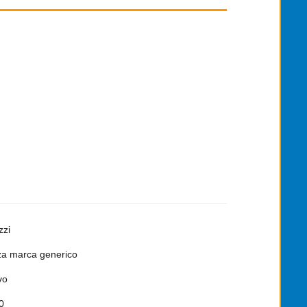
zzi
a marca generico
vo
0