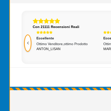
Con 21111 Recensioni Reali
Eccellente
Ecce
nga Fosse Stata
Ottimo Venditore,ottimo Prodotto
Otti
ANTON_LISAN
MAR
atola Sa