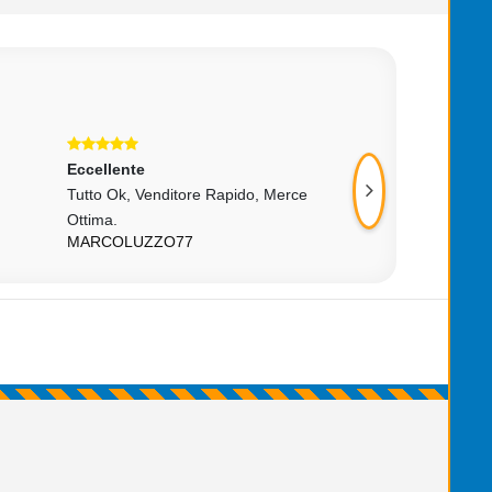
Eccellente
Eccellente
Tutto Ok, Venditore Rapido, Merce
Ottimo, Se La Sir
Ottima.
Protetta Da Una S
MARCOLUZZO77
SERGIO010558