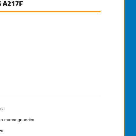
 A217F
zzi
a marca generico
vo