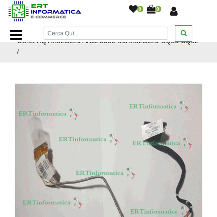
0
0
Home Page
/
Ricambi Notebook
/
Flat
/
FLAT LCD HP
COMPAQ AX6LC020 AX6LC030 D0AX6LC020 CQ56 CQ62
/