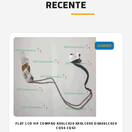
RECENTE
'.'
SUMMER
FLAT LCD HP COMPAQ AX6LC020 AX6LC030 D0AX6LC020
CQ56 CQ62