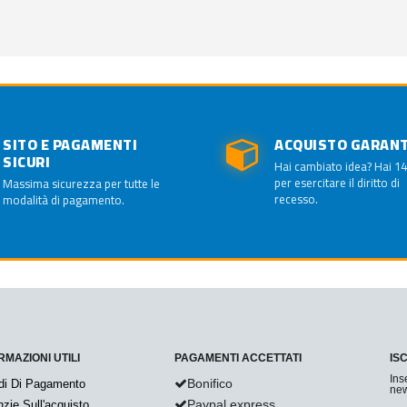
SITO E PAGAMENTI
ACQUISTO GARAN
SICURI
Hai cambiato idea? Hai 14
per esercitare il diritto di
Massima sicurezza per tutte le
recesso.
modalità di pagamento.
RMAZIONI UTILI
PAGAMENTI ACCETTATI
IS
Ins
Bonifico
di Di Pagamento
new
Paypal express
zie Sull'acquisto