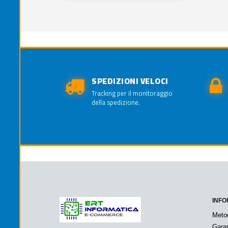
SPEDIZIONI VELOCI
Tracking per il monitoraggio
della spedizione.
INFO
Meto
Garan