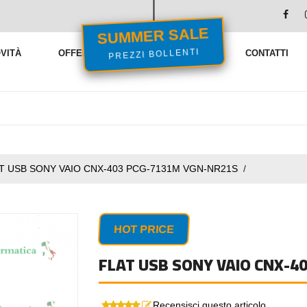
SUMMER SALE
VITÀ
OFFERTE
VENDITE FLASH
CONTATTI
PREZZI BOLLENTI
T USB SONY VAIO CNX-403 PCG-7131M VGN-NR21S
/
HOT PRICE
FLAT USB SONY VAIO CNX-4
Recensisci questo articolo