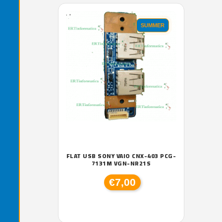
'.'
SUMMER
FLAT USB SONY VAIO CNX-403 PCG-
7131M VGN-NR21S
€7,00