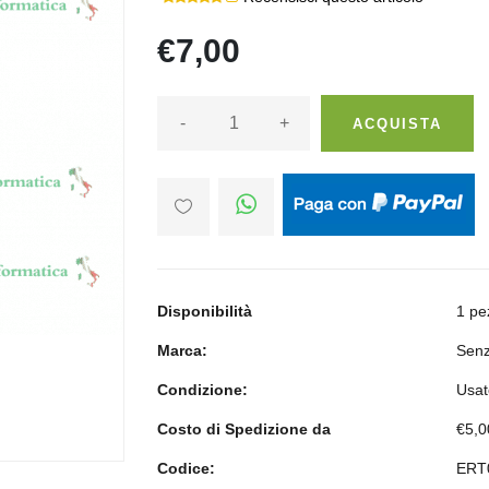
€7,00
-
+
ACQUISTA
Disponibilità
1 pe
Marca:
Senz
Condizione:
Usat
Costo di Spedizione da
€5,0
Codice:
ERT