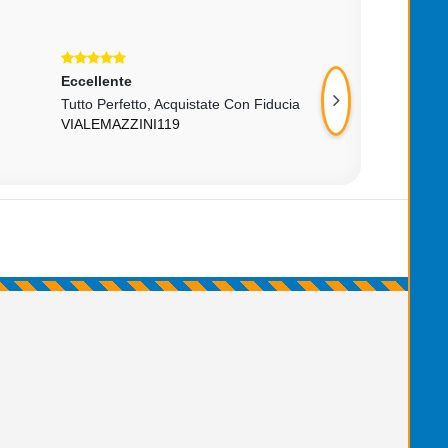
Eccellente
Eccellente
Tutto Perfetto, Acquistate Con Fiducia
Venditore Rapido 
VIALEMAZZINI119
Consigliato
DARKENAIT