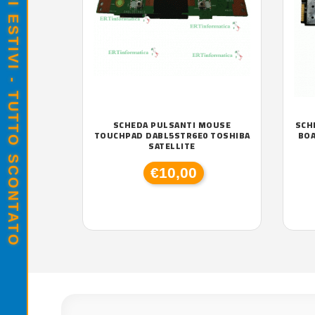
SALDI ESTIVI - TUTTO SCONTATO
SCHEDA PULSANTI MOUSE
SCH
TOUCHPAD DABL5STR6E0 TOSHIBA
BOA
SATELLITE
€10,00