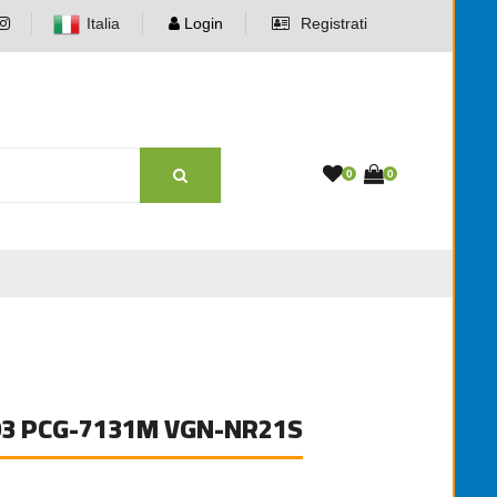
Italia
Login
Registrati
0
0
03 PCG-7131M VGN-NR21S