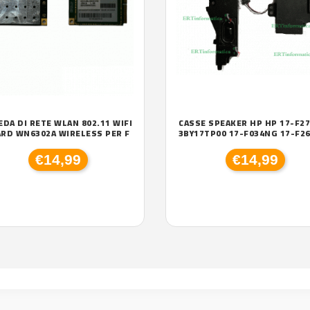
EDA DI RETE WLAN 802.11 WIFI
CASSE SPEAKER HP HP 17-F2
RD WN6302A WIRELESS PER F
3BY17TP00 17-F034NG 17-F2
€14,99
€14,99