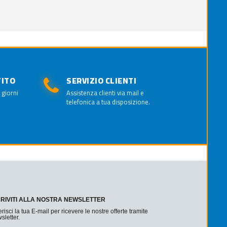
TITO
SERVIZIO CLIENTI
 giorni
Assistenza clienti via mail e
telefonica a tua disposizione.
CRIVITI ALLA NOSTRA NEWSLETTER
erisci la tua E-mail per ricevere le nostre offerte tramite
sletter.