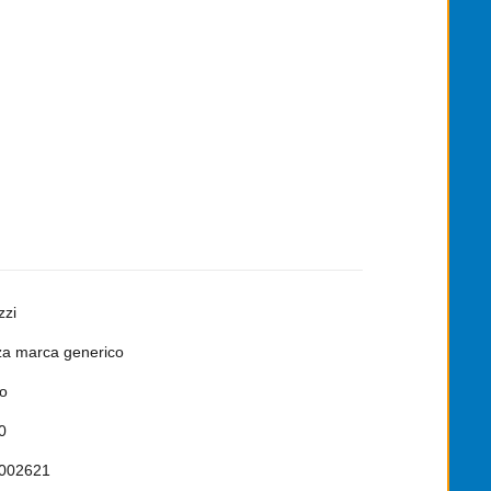
zzi
a marca generico
o
0
002621