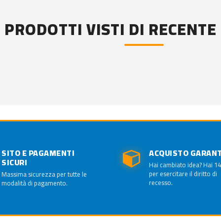
PRODOTTI VISTI DI RECENTE
SITO E PAGAMENTI
ACQUISTO GARAN
SICURI
Hai cambiato idea? Hai 14
per esercitare il diritto di
Massima sicurezza per tutte le
recesso.
modalità di pagamento.