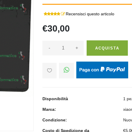
Recensisci questo articolo
€30,00
-
+
ACQUISTA
Disponibilità
1 pe
Marca:
xiao
Condizione:
Nuo
Costo di Spedizione da
€5,0